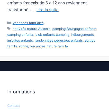
enfants français de 6 à 12 ans reviennent
transformés …
Lire la suite
Catégories
Vacances familiales
Étiquettes
activités nature Auxerre
,
camping Bourgogne enfants
,
camping enfants
,
club enfants camping
,
hébergements
insolites enfants
,
randonnées pédestres enfants
,
sorties
famille Yonne
,
vacances nature famille
Informations
Contact