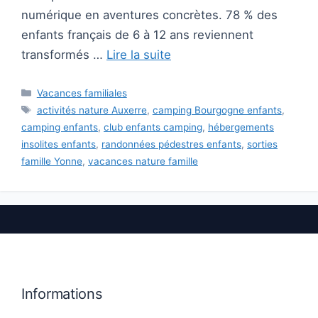
numérique en aventures concrètes. 78 % des
enfants français de 6 à 12 ans reviennent
transformés …
Lire la suite
Catégories
Vacances familiales
Étiquettes
activités nature Auxerre
,
camping Bourgogne enfants
,
camping enfants
,
club enfants camping
,
hébergements
insolites enfants
,
randonnées pédestres enfants
,
sorties
famille Yonne
,
vacances nature famille
Informations