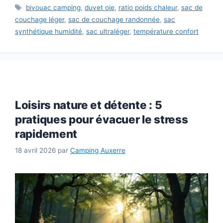
Étiquettes
bivouac camping
,
duvet oie
,
ratio poids chaleur
,
sac de
couchage léger
,
sac de couchage randonnée
,
sac
synthétique humidité
,
sac ultraléger
,
température confort
Loisirs nature et détente : 5
pratiques pour évacuer le stress
rapidement
18 avril 2026
par
Camping Auxerre