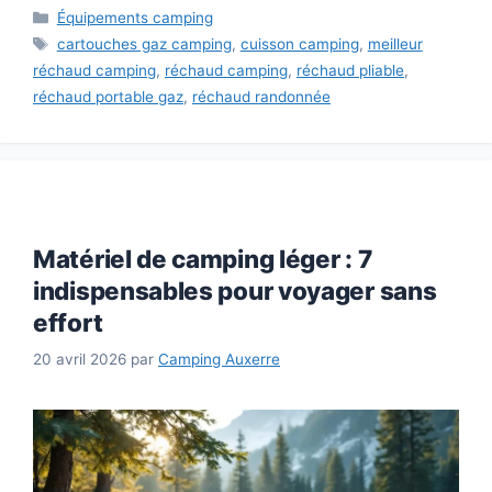
Catégories
Équipements camping
Étiquettes
cartouches gaz camping
,
cuisson camping
,
meilleur
réchaud camping
,
réchaud camping
,
réchaud pliable
,
réchaud portable gaz
,
réchaud randonnée
Matériel de camping léger : 7
indispensables pour voyager sans
effort
20 avril 2026
par
Camping Auxerre