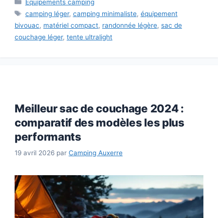
Catégories
Équipements camping
Étiquettes
camping léger
,
camping minimaliste
,
équipement
bivouac
,
matériel compact
,
randonnée légère
,
sac de
couchage léger
,
tente ultralight
Meilleur sac de couchage 2024 :
comparatif des modèles les plus
performants
19 avril 2026
par
Camping Auxerre