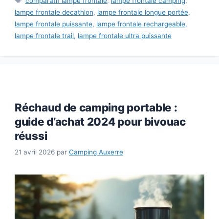
comparatif lampe frontale
,
lampe frontale camping
,
lampe frontale decathlon
,
lampe frontale longue portée
,
lampe frontale puissante
,
lampe frontale rechargeable
,
lampe frontale trail
,
lampe frontale ultra puissante
Réchaud de camping portable :
guide d’achat 2024 pour bivouac
réussi
21 avril 2026
par
Camping Auxerre