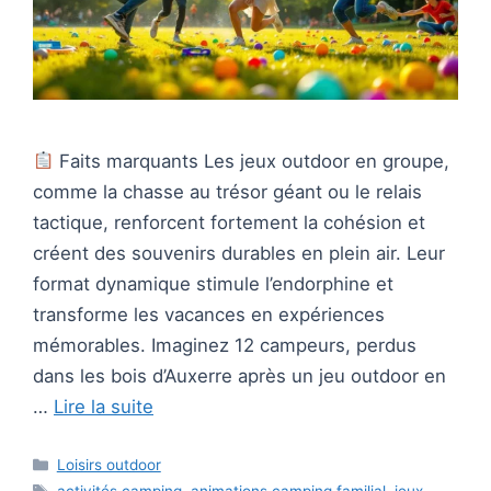
Faits marquants Les jeux outdoor en groupe,
comme la chasse au trésor géant ou le relais
tactique, renforcent fortement la cohésion et
créent des souvenirs durables en plein air. Leur
format dynamique stimule l’endorphine et
transforme les vacances en expériences
mémorables. Imaginez 12 campeurs, perdus
dans les bois d’Auxerre après un jeu outdoor en
…
Lire la suite
Catégories
Loisirs outdoor
Étiquettes
activités camping
,
animations camping familial
,
jeux