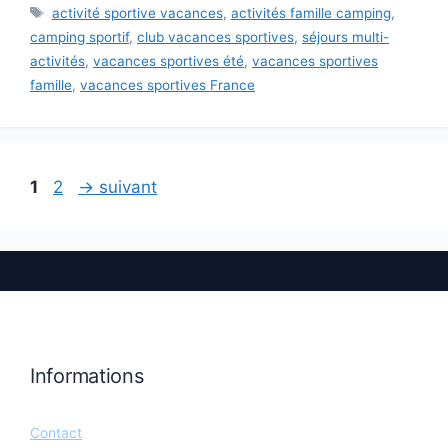
Étiquettes
activité sportive vacances
,
activités famille camping
,
camping sportif
,
club vacances sportives
,
séjours multi-
activités
,
vacances sportives été
,
vacances sportives
famille
,
vacances sportives France
Page
Page
1
2
→
suivant
Informations
Contact