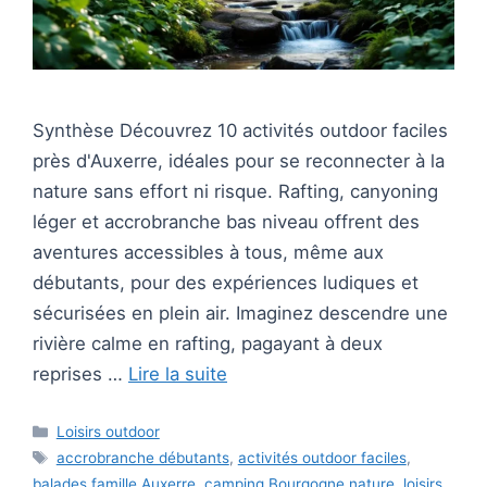
Synthèse Découvrez 10 activités outdoor faciles
près d'Auxerre, idéales pour se reconnecter à la
nature sans effort ni risque. Rafting, canyoning
léger et accrobranche bas niveau offrent des
aventures accessibles à tous, même aux
débutants, pour des expériences ludiques et
sécurisées en plein air. Imaginez descendre une
rivière calme en rafting, pagayant à deux
reprises …
Lire la suite
Catégories
Loisirs outdoor
Étiquettes
accrobranche débutants
,
activités outdoor faciles
,
balades famille Auxerre
,
camping Bourgogne nature
,
loisirs