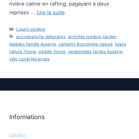
rivière calme en rafting, pagayant à deux
reprises …
Lire la suite
Catégories
Loisirs outdoor
Étiquettes
accrobranche débutants
,
activités outdoor faciles
,
balades famille Auxerre
,
camping Bourgogne nature
,
loisirs
nature Yonne
,
paddle Yonne
,
randonnées faciles Auxerre
,
vélo canal Nivernais
Informations
Contact