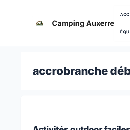
Aller
au
ACC
contenu
Camping Auxerre
ÉQU
accrobranche déb
Activités outdoor faciles