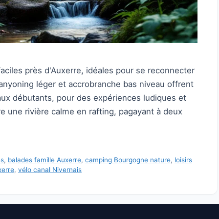
aciles près d'Auxerre, idéales pour se reconnecter
 canyoning léger et accrobranche bas niveau offrent
ux débutants, pour des expériences ludiques et
e une rivière calme en rafting, pagayant à deux
es
,
balades famille Auxerre
,
camping Bourgogne nature
,
loisirs
xerre
,
vélo canal Nivernais