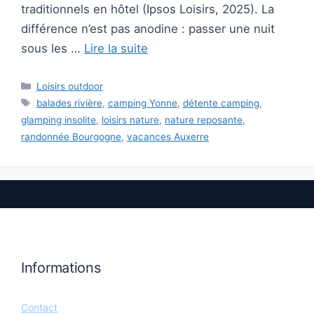
traditionnels en hôtel (Ipsos Loisirs, 2025). La
différence n’est pas anodine : passer une nuit
sous les …
Lire la suite
Catégories
Loisirs outdoor
Étiquettes
balades rivière
,
camping Yonne
,
détente camping
,
glamping insolite
,
loisirs nature
,
nature reposante
,
randonnée Bourgogne
,
vacances Auxerre
Informations
Contact